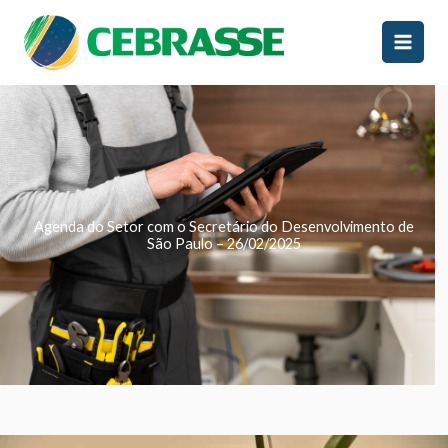
Ir
para
o
conteúdo
Agenda do Setor com o Secretário do Desenvolvimento de
São Paulo – 26/02/2025