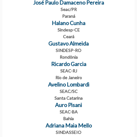
José Paulo Damaceno Pereira
Seac/PR
Paraná
Halano Cunha
Sindesp-CE
Ceará
Gustavo Almeida
SINDESP-RO
Rondônia
Ricardo Garcia
SEAC-RJ
Rio de Janeiro
Avelino Lombardi
SEAC/SC
Santa Catarina
Auro Pisani
SEAC-BA
Bahia
Adriana Maia Mello
SINDASSEIO